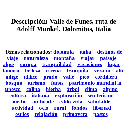
Descripción: Valle de Funes, ruta de
Adolff Munkel, Dolomitas, Italia
Temas relacionados:
dolomita
italia
destinos de
viaje
naturaleza
montaña
viajar
paisaje
alpes
europa
tranquilidad
vacaciones
lugar
famoso
belleza
escena
tranquila
verano
alto
adige
idilico
prado
valle
pico
cordillera
bosque
turismo
funes
patrimonio mundial la
unesco
colina
hierba
árbol
clima
alpino
cultura
italiana
exploración
senderismo
medio
ambiente
estilo vida
saludable
actividad
ocio
rural
fondos
libertad
estilos
relajación
primavera
pastos