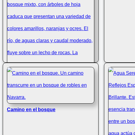
El río Arditurri cruza el bosque otoñal
Camino en el bosque
de Aiako Harria, en Euskadi