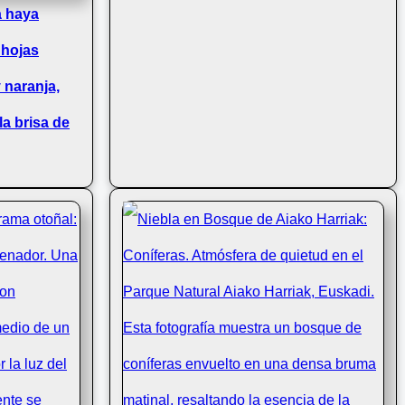
a haya
 hojas
 naranja,
a brisa de