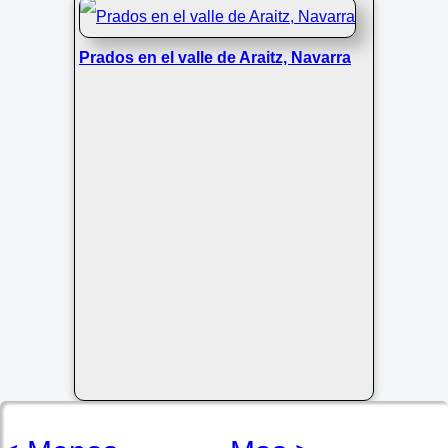
muestra un impresionante salto de
Prados en el valle de Araitz, Navarra
agua con efecto seda