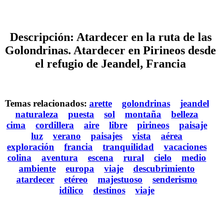
Descripción: Atardecer en la ruta de las
Golondrinas. Atardecer en Pirineos desde
el refugio de Jeandel, Francia
Temas relacionados:
arette
golondrinas
jeandel
naturaleza
puesta
sol
montaña
belleza
cima
cordillera
aire
libre
pirineos
paisaje
luz
verano
paisajes
vista
aérea
exploración
francia
tranquilidad
vacaciones
colina
aventura
escena
rural
cielo
medio
ambiente
europa
viaje
descubrimiento
atardecer
etéreo
majestuoso
senderismo
idílico
destinos
viaje