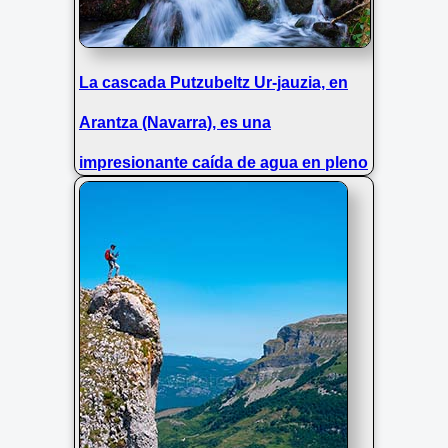
La cascada Putzubeltz Ur-jauzia, en
Arantza (Navarra), es una
impresionante caída de agua en pleno
Pirineo navarro, rodeada de
naturaleza exuberante y paisajes de
gran belleza