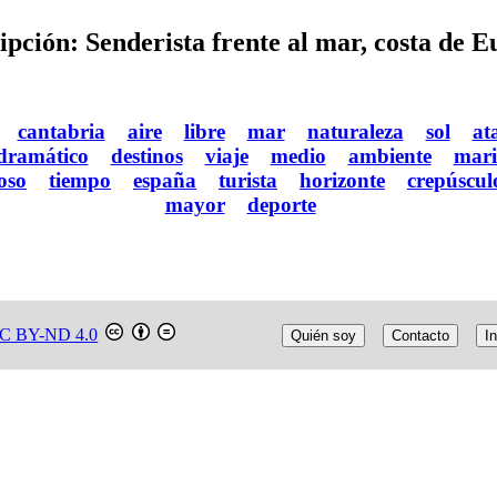
ipción: Senderista frente al mar, costa de E
cantabria
aire
libre
mar
naturaleza
sol
at
dramático
destinos
viaje
medio
ambiente
mar
oso
tiempo
españa
turista
horizonte
crepúscul
mayor
deporte
C BY-ND 4.0
Quién soy
Contacto
In