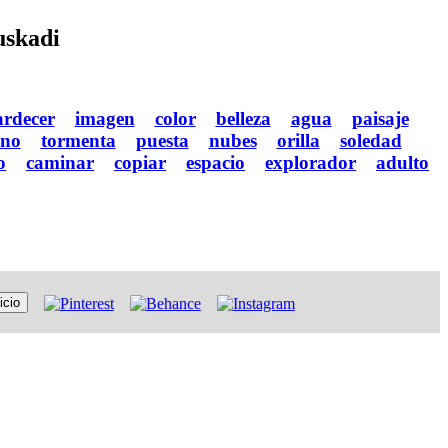
uskadi
ardecer
imagen
color
belleza
agua
paisaje
ino
tormenta
puesta
nubes
orilla
soledad
o
caminar
copiar
espacio
explorador
adulto
icio