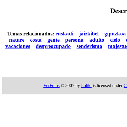
Descr
Temas relacionados:
euskadi
jaizkibel
gipuzkoa
nature
costa
gente
persona
adulto
cielo
vacaciones
despreocupado
senderismo
majestu
VerFotos
© 2007 by
Poliki
is licensed under
C