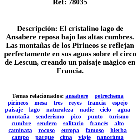
Ref: 78035
Descripción: El cristalino lago de
Ansabere reposa bajo las altas cumbres.
Las montañas de los Pirineos se reflejan
perfectamente en sus aguas sobre el circo
de Lescun, creando un paisaje mágico en
Francia.
Temas relacionados:
ansabere
petrechema
pirineos
mesa
tres
reyes
francia
espejo
paisaje
lago
naturaleza
nadie
cielo
agua
montaña
senderismo
pico
punto
turismo
cumbre
sendero
solitario
francés
alto
caminata
rocoso
europa
famoso
hierba
campo
parque
cima
viaje
panoráma