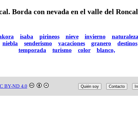
cal. Borda con nevada en el valle del Ronca
akora
isaba
pirineos
nieve
invierno
naturalez
niebla
senderismo
vacaciones
granero
destinos
temporada
turismo
color
blanco,
C BY-ND 4.0
Quién soy
Contacto
In