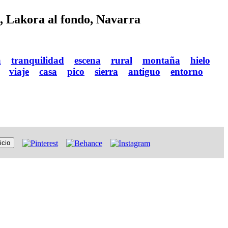
l, Lakora al fondo, Navarra
a
tranquilidad
escena
rural
montaña
hielo
viaje
casa
pico
sierra
antiguo
entorno
icio