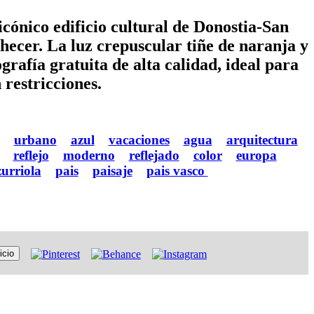
cónico edificio cultural de Donostia-San
checer. La luz crepuscular tiñe de naranja y
grafía gratuita de alta calidad, ideal para
 restricciones.
urbano
azul
vacaciones
agua
arquitectura
reflejo
moderno
reflejado
color
europa
zurriola
pais
paisaje
pais vasco
icio