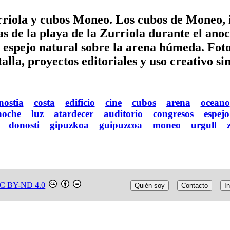
rriola y cubos Moneo. Los cubos de Moneo, i
uas de la playa de la Zurriola durante el ano
n espejo natural sobre la arena húmeda. Foto
alla, proyectos editoriales y uso creativo sin
nostia
costa
edificio
cine
cubos
arena
oceano
noche
luz
atardecer
auditorio
congresos
espejo
donosti
gipuzkoa
guipuzcoa
moneo
urgull
C BY-ND 4.0
Quién soy
Contacto
In