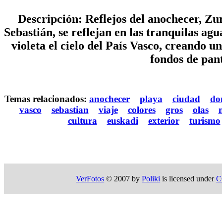
Descripción: Reflejos del anochecer, Zu
Sebastián, se reflejan en las tranquilas ag
violeta el cielo del País Vasco, creando u
fondos de pant
Temas relacionados:
anochecer
playa
ciudad
do
vasco
sebastian
viaje
colores
gros
olas
cultura
euskadi
exterior
turismo
VerFotos
© 2007 by
Poliki
is licensed under
C