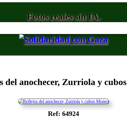
Fotos reales sin IA.
s del anochecer, Zurriola y cub
Ref: 64924