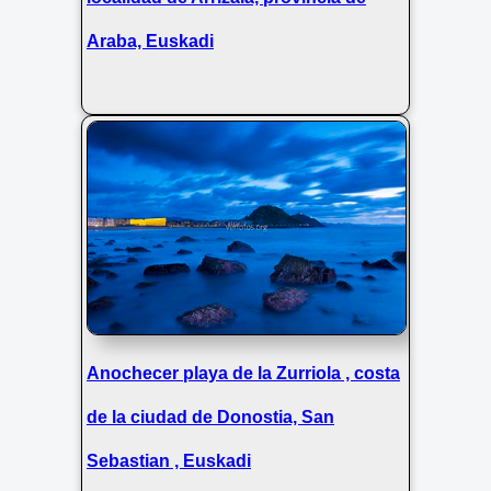
Araba, Euskadi
Anochecer playa de la Zurriola , costa
de la ciudad de Donostia, San
Sebastian , Euskadi