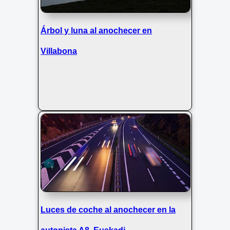
Árbol y luna al anochecer en
Villabona
Luces de coche al anochecer en la