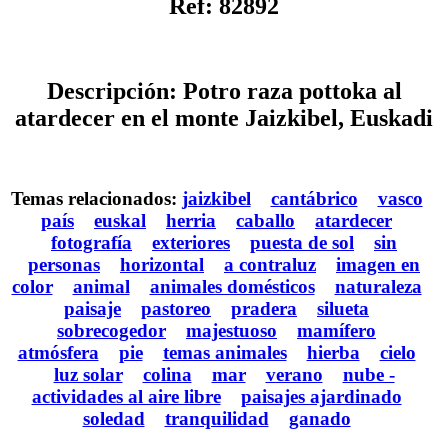
Ref: 82892
Descripción: Potro raza pottoka al
atardecer en el monte Jaizkibel, Euskadi
Temas relacionados:
jaizkibel
cantábrico
vasco
país
euskal
herria
caballo
atardecer
fotografía
exteriores
puesta de sol
sin
personas
horizontal
a contraluz
imagen en
color
animal
animales domésticos
naturaleza
paisaje
pastoreo
pradera
silueta
sobrecogedor
majestuoso
mamífero
atmósfera
pie
temas animales
hierba
cielo
luz solar
colina
mar
verano
nube -
actividades al aire libre
paisajes ajardinado
soledad
tranquilidad
ganado