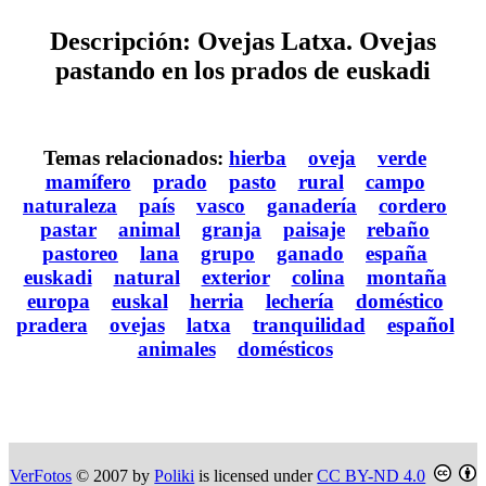
Descripción: Ovejas Latxa. Ovejas
pastando en los prados de euskadi
Temas relacionados:
hierba
oveja
verde
mamífero
prado
pasto
rural
campo
naturaleza
país
vasco
ganadería
cordero
pastar
animal
granja
paisaje
rebaño
pastoreo
lana
grupo
ganado
españa
euskadi
natural
exterior
colina
montaña
europa
euskal
herria
lechería
doméstico
pradera
ovejas
latxa
tranquilidad
español
animales
domésticos
VerFotos
© 2007 by
Poliki
is licensed under
CC BY-ND 4.0