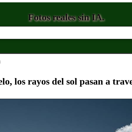
Fotos reales sin IA.
l
elo, los rayos del sol pasan a trav