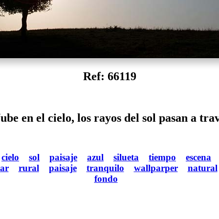
Ref: 66119
be en el cielo, los rayos del sol pasan a tra
cielo
sol
paisaje
azul
silueta
tiempo
escena
lar
rural
paisaje
tranquilo
wallparper
natural
fondo