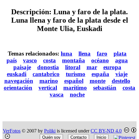
Descripción: Luna y faro de la plata.
Luna llena y faro de la plata desde el
Monte Ulia, Euskadi
Temas relacionados:
luna
llena
faro
plata
país
vasco
costa
montaña
océano
agua
paisaje
donostia
litoral
mar
europa
euskadi
cantabrico
turismo
españa
viaje
navegación
marino
español
monte
destello
orientación
vertical
marítimo
sebastián
costa
vasca
noche
VerFotos
© 2007 by
Poliki
is licensed under
CC BY-ND 4.0
Quién soy
Contacto
Inicio