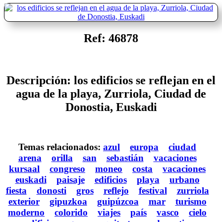
Ref: 46878
Descripción: los edificios se reflejan en el
agua de la playa, Zurriola, Ciudad de
Donostia, Euskadi
Temas relacionados:
azul
europa
ciudad
arena
orilla
san
sebastián
vacaciones
kursaal
congreso
moneo
costa
vacaciones
euskadi
paisaje
edificios
playa
urbano
fiesta
donosti
gros
reflejo
festival
zurriola
exterior
gipuzkoa
guipúzcoa
mar
turismo
moderno
colorido
viajes
país
vasco
cielo