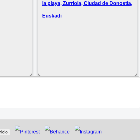
la playa, Zurriola, Ciudad de Donostia,
Euskadi
nicio