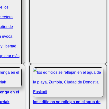
turna:
pista A8 de
enga en el
arriak
los edificios se reflejan en el agua de