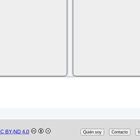
C BY-ND 4.0
Quién soy
Contacto
I