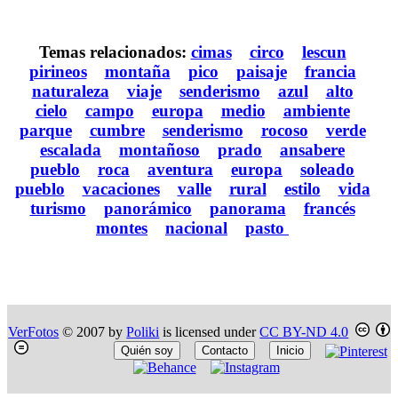
Temas relacionados:
cimas
circo
lescun
pirineos
montaña
pico
paisaje
francia
naturaleza
viaje
senderismo
azul
alto
cielo
campo
europa
medio
ambiente
parque
cumbre
senderismo
rocoso
verde
escalada
montañoso
prado
ansabere
pueblo
roca
aventura
europa
soleado
pueblo
vacaciones
valle
rural
estilo
vida
turismo
panorámico
panorama
francés
montes
nacional
pasto
VerFotos
© 2007 by
Poliki
is licensed under
CC BY-ND 4.0
Quién soy
Contacto
Inicio