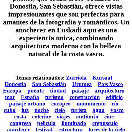
Donostia, San Sebastián, ofrece vistas
impresionantes que son perfectas para
amantes de la fotografía y románticos. Un
anochecer en Euskadi aquí es una
experiencia única, combinando
arquitectura moderna con la belleza
natural de la costa vasca.
Temas relacionados:
Zurriola
Kursaal
Donostia
San Sebastián
Urumea
País Vasco
Europa
puente
ciudad
paisaje
arquitectura
mar
España
turismo
construcción
edificio
paisaje urbano
europeo
monumento
río
cubo
luz
noche
cielo
turista
agua
vasco
costa
exterior
viajes
auditorio
cine
congreso
película
iluminado
crepúsculo
atardecer
festival
estructura
luces de la cielo