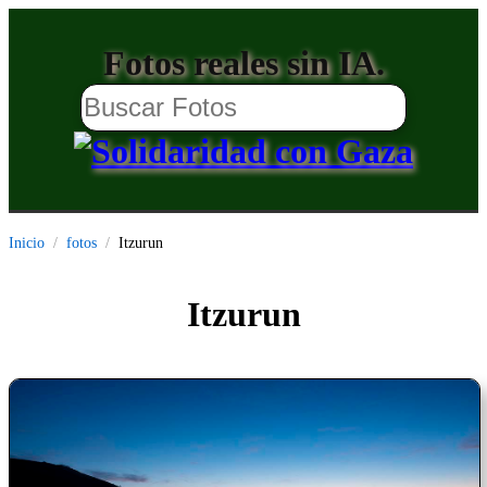
Fotos reales sin IA.
Inicio
fotos
Itzurun
Itzurun