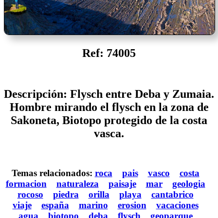
Ref: 74005
Descripción: Flysch entre Deba y Zumaia.
Hombre mirando el flysch en la zona de
Sakoneta, Biotopo protegido de la costa
vasca.
Temas relacionados:
roca
pais
vasco
costa
formacion
naturaleza
paisaje
mar
geologia
rocoso
piedra
orilla
playa
cantabrico
viaje
españa
marino
erosion
vacaciones
agua
biotopo
deba
flysch
geoparque