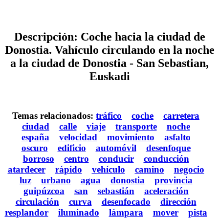
Descripción: Coche hacia la ciudad de
Donostia. Vahículo circulando en la noche
a la ciudad de Donostia - San Sebastian,
Euskadi
Temas relacionados:
tráfico
coche
carretera
ciudad
calle
viaje
transporte
noche
españa
velocidad
movimiento
asfalto
oscuro
edificio
automóvil
desenfoque
borroso
centro
conducir
conducción
atardecer
rápido
vehículo
camino
negocio
luz
urbano
agua
donostia
provincia
guipúzcoa
san
sebastián
aceleración
circulación
curva
desenfocado
dirección
resplandor
iluminado
lámpara
mover
pista