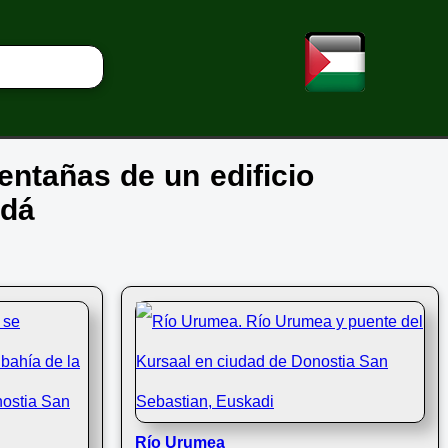
ventañas de un edificio
adá
Río Urumea