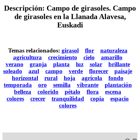
Descripción: Campo de girasoles. Campo
de girasoles en la Llanada Alavesa,
Euskadi
Temas relacionados:
girasol
flor
naturaleza
agricultura
crecimiento
cielo
amarillo
verano
granja
planta
luz
solar
brillante
soleado
azul
campo
verde
florecer
paisaje
horizontal
rural
hoja
agrícola
fondo
temporada
oro
semilla
vibrante
plantación
belleza
colorido
pétalo
flora
escena
colores
crecer
tranquilidad
copia
espacio
colores