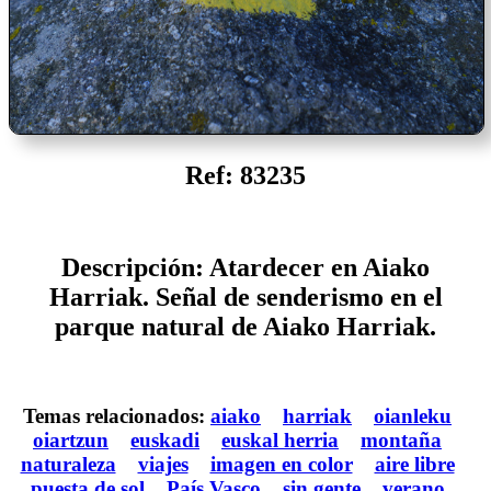
Ref: 83235
Descripción: Atardecer en Aiako
Harriak. Señal de senderismo en el
parque natural de Aiako Harriak.
Temas relacionados:
aiako
harriak
oianleku
oiartzun
euskadi
euskal herria
montaña
naturaleza
viajes
imagen en color
aire libre
puesta de sol
País Vasco
sin gente
verano