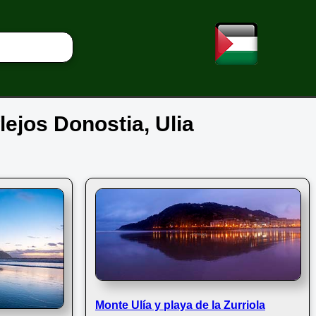
flejos Donostia, Ulia
Monte Ulía y playa de la Zurriola