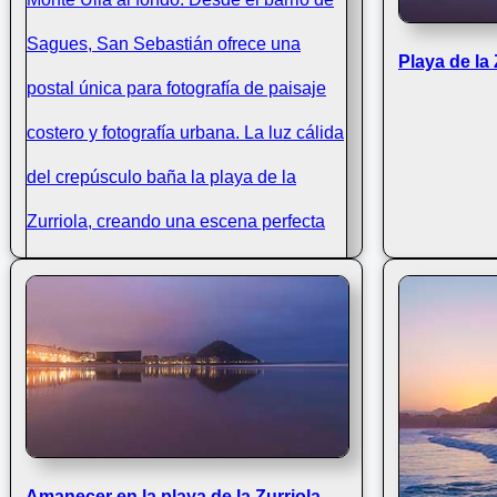
Playa de la 
Atardecer playa Zurriola: reflejos
Donostia, Ulia
Amanecer en la playa de la Zurriola