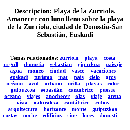
Descripción: Playa de la Zurriola.
Amanecer con luna llena sobre la playa
de la Zurriola, ciudad de Donostia-San
Sebastián, Euskadi
Temas relacionados:
zurriola
playa
costa
urgull
donostia
sebastian
gipuzkoa
paisaje
agua
moneo
ciudad
vasco
vacaciones
euskadi
turismo
mar
país
cielo
gros
océano
azul
urbano
orilla
playas
color
guipuzcoa
sebastián
cantabrico
puesta
oceano
viajes
anochecer
olas
viaje
arena
vista
naturaleza
cantábrico
cubos
arquitectura
horizonte
monte
guipuzkoa
costas
noche
edificios
cine
luces
donosti