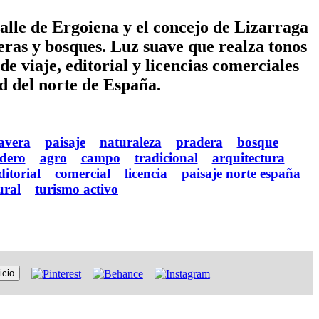
lle de Ergoiena y el concejo de Lizarraga
ras y bosques. Luz suave que realza tonos
de viaje, editorial y licencias comerciales
d del norte de España.
avera
paisaje
naturaleza
pradera
bosque
dero
agro
campo
tradicional
arquitectura
ditorial
comercial
licencia
paisaje norte españa
ural
turismo activo
icio