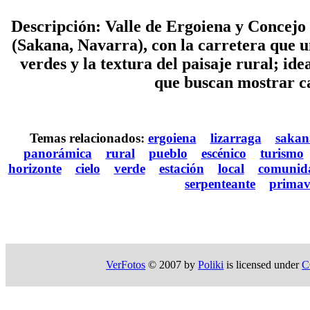
Descripción: Valle de Ergoiena y Concejo
(Sakana, Navarra), con la carretera que 
verdes y la textura del paisaje rural; ide
que buscan mostrar ca
Temas relacionados:
ergoiena
lizarraga
sakan
panorámica
rural
pueblo
escénico
turismo
horizonte
cielo
verde
estación
local
comunid
serpenteante
primav
VerFotos
© 2007 by
Poliki
is licensed under
C