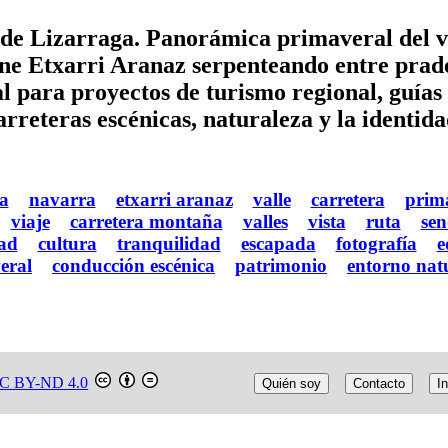
 de Lizarraga. Panorámica primaveral del va
une Etxarri Aranaz serpenteando entre prade
al para proyectos de turismo regional, guías 
rreteras escénicas, naturaleza y la identida
a
navarra
etxarri aranaz
valle
carretera
prim
viaje
carretera montaña
valles
vista
ruta
sen
ad
cultura
tranquilidad
escapada
fotografía
e
eral
conducción escénica
patrimonio
entorno nat
C BY-ND 4.0
Quién soy
Contacto
In