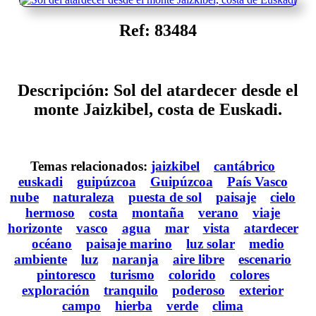
Ref: 83484
Descripción: Sol del atardecer desde el
monte Jaizkibel, costa de Euskadi.
Temas relacionados:
jaizkibel
cantábrico
euskadi
guipúzcoa
Guipúzcoa
País Vasco
nube
naturaleza
puesta de sol
paisaje
cielo
hermoso
costa
montaña
verano
viaje
horizonte
vasco
agua
mar
vista
atardecer
océano
paisaje marino
luz solar
medio
ambiente
luz
naranja
aire libre
escenario
pintoresco
turismo
colorido
colores
exploración
tranquilo
poderoso
exterior
campo
hierba
verde
clima