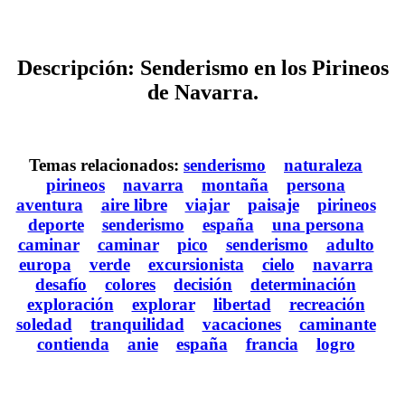
Descripción: Senderismo en los Pirineos
de Navarra.
Temas relacionados:
senderismo
naturaleza
pirineos
navarra
montaña
persona
aventura
aire libre
viajar
paisaje
pirineos
deporte
senderismo
españa
una persona
caminar
caminar
pico
senderismo
adulto
europa
verde
excursionista
cielo
navarra
desafío
colores
decisión
determinación
exploración
explorar
libertad
recreación
soledad
tranquilidad
vacaciones
caminante
contienda
anie
españa
francia
logro