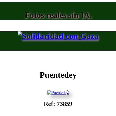
Fotos reales sin IA.
Puentedey
Ref: 73859