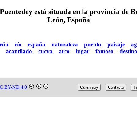
 Puentedey está situada en la provincia de 
León, España
león
río
españa
naturaleza
pueblo
paisaje
a
acantilado
cueva
arco
lugar
famoso
destin
C BY-ND 4.0
Quién soy
Contacto
In