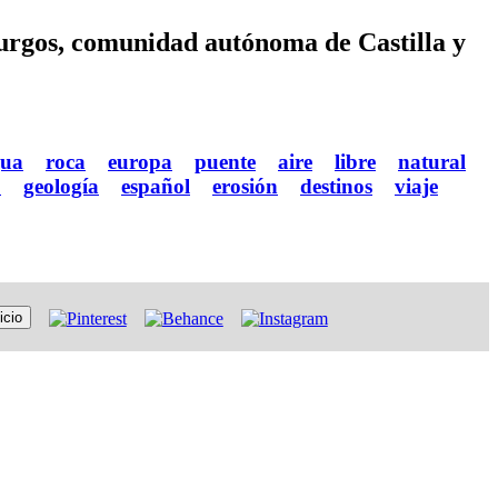
Burgos, comunidad autónoma de Castilla y
gua
roca
europa
puente
aire
libre
natural
o
geología
español
erosión
destinos
viaje
icio