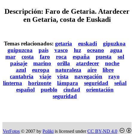
Descripción: Faro de Getaria. Atardecer
en Getaria, costa de Euskadi
Temas relacionados:
getaria
euskadi
gipuzkoa
guipuzcoa
pais
vasco
luz
oceano
agua
mar
costa
faro
roca
españa
puesta
sol
paisaje
marino
orilla
atardecer
noche
azul
europa
naturaleza
aire
libre
cantabria
viaje
vista
navegación
rayo
linterna
horizonte
lámpara
seguridad
señal
español
pueblo
ciudad
orientación
seguridad
VerFotos
© 2007 by
Poliki
is licensed under
CC BY-ND 4.0