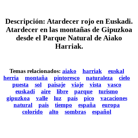
Descripción: Atardecer rojo en Euskadi.
Atardecer en las montañas de Gipuzkoa
desde el Parque Natural de Aiako
Harriak.
Temas relacionados:
aiako
harriak
euskal
herria
montaña
pintoresco
naturaleza
cielo
puesta
sol
paisaje
viaje
vista
vasco
euskadi
aire
libre
parque
turismo
gipuzkoa
valle
luz
país
pico
vacaciones
natural
pais
tiempo
españa
europa
colorido
alto
sombras
español