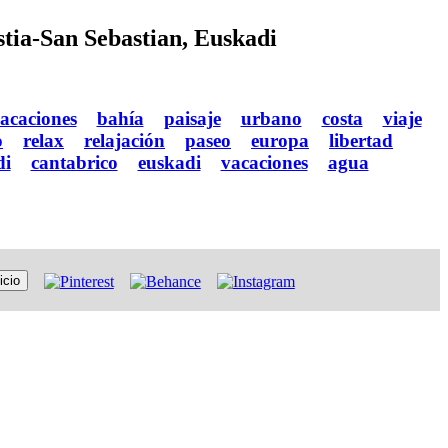
stia-San Sebastian, Euskadi
acaciones
bahía
paisaje
urbano
costa
viaje
o
relax
relajación
paseo
europa
libertad
di
cantabrico
euskadi
vacaciones
agua
icio