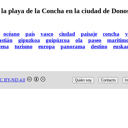
la playa de la Concha en la ciudad de Dono
océano
país
vasco
ciudad
paisaje
concha
v
astián
gipuzkoa
guipúzcoa
ola
paseo
marítim
cena
turismo
europa
panorama
destino
euska
C BY-ND 4.0
Quién soy
Contacto
In