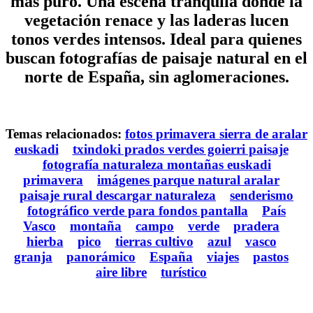
más puro. Una escena tranquila donde la
vegetación renace y las laderas lucen
tonos verdes intensos. Ideal para quienes
buscan fotografías de paisaje natural en el
norte de España, sin aglomeraciones.
Temas relacionados:
fotos primavera sierra de aralar
euskadi
txindoki prados verdes goierri paisaje
fotografía naturaleza montañas euskadi
primavera
imágenes parque natural aralar
paisaje rural descargar naturaleza
senderismo
fotográfico verde para fondos pantalla
País
Vasco
montaña
campo
verde
pradera
hierba
pico
tierras cultivo
azul
vasco
granja
panorámico
España
viajes
pastos
aire libre
turístico