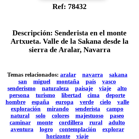
Ref: 78432
Descripción: Senderista en el monte
Artxueta. Valle de la Sakana desde la
sierra de Aralar, Navarra
Temas relacionados:
aralar
navarra
sakana
san
miguel
montaña
país
vasco
senderismo
naturaleza
paisaje
viaje
alto
persona
turismo
libertad
cima
deporte
hombre
españa
europa
verde
cielo
valle
exploración
mirando
senderista
campo
natural
solo
colores
majestuoso
paseo
caminar
monte
cordillera
rural
adulto
aventura
logro
contemplación
explorar
horizonte
viaje