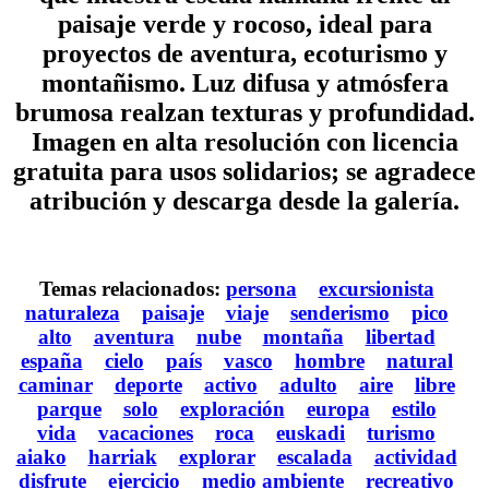
paisaje verde y rocoso, ideal para
proyectos de aventura, ecoturismo y
montañismo. Luz difusa y atmósfera
brumosa realzan texturas y profundidad.
Imagen en alta resolución con licencia
gratuita para usos solidarios; se agradece
atribución y descarga desde la galería.
Temas relacionados:
persona
excursionista
naturaleza
paisaje
viaje
senderismo
pico
alto
aventura
nube
montaña
libertad
españa
cielo
país
vasco
hombre
natural
caminar
deporte
activo
adulto
aire
libre
parque
solo
exploración
europa
estilo
vida
vacaciones
roca
euskadi
turismo
aiako
harriak
explorar
escalada
actividad
disfrute
ejercicio
medio ambiente
recreativo