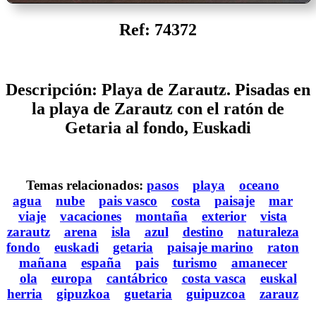
Ref: 74372
Descripción: Playa de Zarautz. Pisadas en
la playa de Zarautz con el ratón de
Getaria al fondo, Euskadi
Temas relacionados:
pasos
playa
oceano
agua
nube
pais vasco
costa
paisaje
mar
viaje
vacaciones
montaña
exterior
vista
zarautz
arena
isla
azul
destino
naturaleza
fondo
euskadi
getaria
paisaje marino
raton
mañana
españa
pais
turismo
amanecer
ola
europa
cantábrico
costa vasca
euskal
herria
gipuzkoa
guetaria
guipuzcoa
zarauz