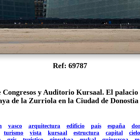
Ref: 69787
e Congresos y Auditorio Kursaal. El palacio 
laya de la Zurriola en la Ciudad de Donostia
n
vasco
arquitectura
edificio
país
españa
don
turismo
vista
kursaal
estructura
capital
ciel
a
gris
turistico
gipuzkoa
euskal
guipuzcoa
m