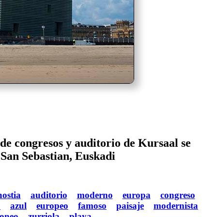
de congresos y auditorio de Kursaal se
 San Sebastian, Euskadi
ostia
auditorio
moderno
europa
congreso
o
azul
europeo
famoso
paisaje
modernista
oneo
zurriola
playa