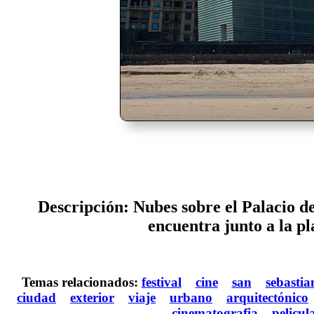
Descripción: Nubes sobre el Palacio d
encuentra junto a la p
Temas relacionados:
festival
cine
san
sebastia
ciudad
exterior
viaje
urbano
arquitectónico
cinematografia
pelicul