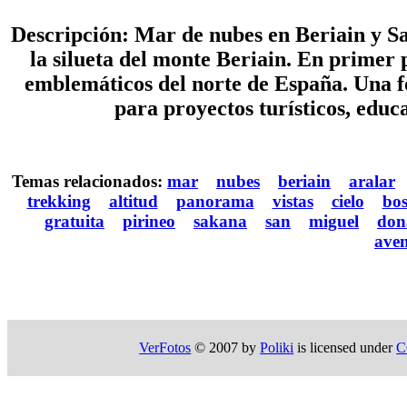
Descripción: Mar de nubes en Beriain y S
la silueta del monte Beriain. En primer 
emblemáticos del norte de España. Una f
para proyectos turísticos, educ
Temas relacionados:
mar
nubes
beriain
aralar
trekking
altitud
panorama
vistas
cielo
bo
gratuita
pirineo
sakana
san
miguel
don
ave
VerFotos
© 2007 by
Poliki
is licensed under
C