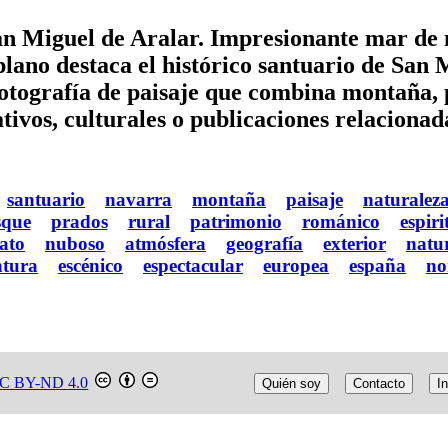
an Miguel de Aralar. Impresionante mar de n
plano destaca el histórico santuario de San 
otografía de paisaje que combina montaña, p
ativos, culturales o publicaciones relaciona
santuario
navarra
montaña
paisaje
naturalez
sque
prados
rural
patrimonio
románico
espiri
ato
nuboso
atmósfera
geografía
exterior
natu
ntura
escénico
espectacular
europea
españa
no
C BY-ND 4.0
Quién soy
Contacto
In