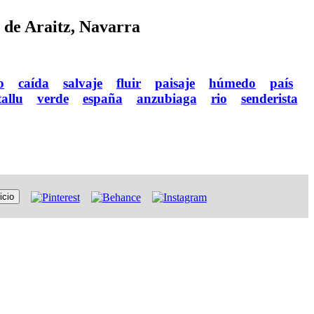
e de Araitz, Navarra
o
caída
salvaje
fluir
paisaje
húmedo
país
tallu
verde
españa
anzubiaga
rio
senderista
icio