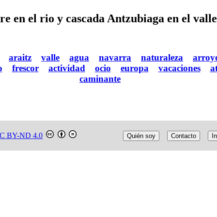
 en el rio y cascada Antzubiaga en el vall
araitz
valle
agua
navarra
naturaleza
arroy
o
frescor
actividad
ocio
europa
vacaciones
a
caminante
C BY-ND 4.0
Quién soy
Contacto
In