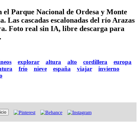
en el Parque Nacional de Ordesa y Monte
a. Las cascadas escalonadas del río Arazas
 Foto real sin IA, libre descarga para
.
ineos
explorar
altura
alto
cordillera
europa
ntura
frío
nieve
españa
viajar
invierno
o
icio