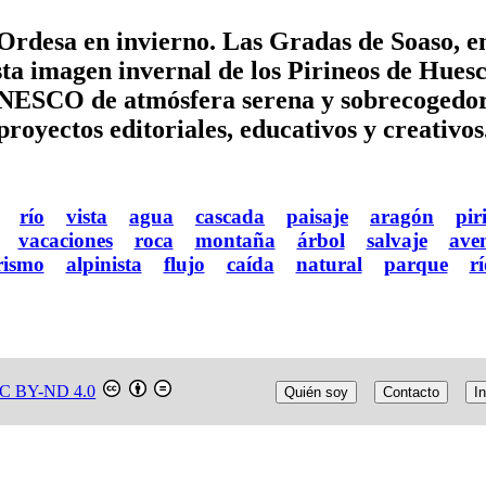
Ordesa en invierno. Las Gradas de Soaso, 
sta imagen invernal de los Pirineos de Huesc
UNESCO de atmósfera serena y sobrecogedora.
proyectos editoriales, educativos y creativos
río
vista
agua
cascada
paisaje
aragón
pir
vacaciones
roca
montaña
árbol
salvaje
ave
rismo
alpinista
flujo
caída
natural
parque
rí
C BY-ND 4.0
Quién soy
Contacto
In