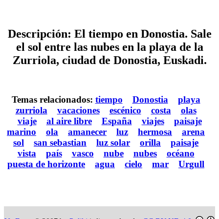
Descripción: El tiempo en Donostia. Sale
el sol entre las nubes en la playa de la
Zurriola, ciudad de Donostia, Euskadi.
Temas relacionados:
tiempo
Donostia
playa
zurriola
vacaciones
escénico
costa
olas
viaje
al aire libre
España
viajes
paisaje
marino
ola
amanecer
luz
hermosa
arena
sol
san sebastian
luz solar
orilla
paisaje
vista
país
vasco
nube
nubes
océano
puesta de horizonte
agua
cielo
mar
Urgull