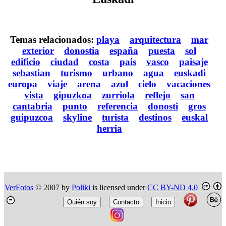
Temas relacionados:
playa
arquitectura
mar
exterior
donostia
españa
puesta
sol
edificio
ciudad
costa
pais
vasco
paisaje
sebastian
turismo
urbano
agua
euskadi
europa
viaje
arena
azul
cielo
vacaciones
vista
gipuzkoa
zurriola
reflejo
san
cantabria
punto
referencia
donosti
gros
guipuzcoa
skyline
turista
destinos
euskal
herria
VerFotos
© 2007 by
Poliki
is licensed under
CC BY-ND 4.0
Quién soy
Contacto
Inicio