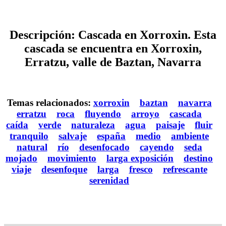
Descripción: Cascada en Xorroxin. Esta
cascada se encuentra en Xorroxin,
Erratzu, valle de Baztan, Navarra
Temas relacionados:
xorroxin
baztan
navarra
erratzu
roca
fluyendo
arroyo
cascada
caída
verde
naturaleza
agua
paisaje
fluir
tranquilo
salvaje
españa
medio
ambiente
natural
río
desenfocado
cayendo
seda
mojado
movimiento
larga exposición
destino
viaje
desenfoque
larga
fresco
refrescante
serenidad