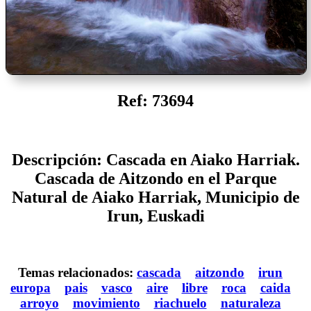
Ref: 73694
Descripción: Cascada en Aiako Harriak.
Cascada de Aitzondo en el Parque
Natural de Aiako Harriak, Municipio de
Irun, Euskadi
Temas relacionados:
cascada
aitzondo
irun
europa
pais
vasco
aire
libre
roca
caida
arroyo
movimiento
riachuelo
naturaleza