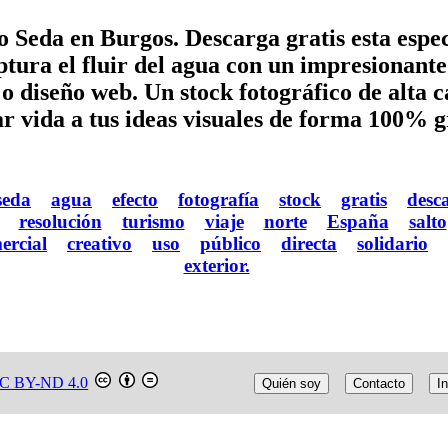
 Seda en Burgos. Descarga gratis esta espec
tura el fluir del agua con un impresionante 
o diseño web. Un stock fotográfico de alta ca
r vida a tus ideas visuales de forma 100% g
seda
agua
efecto
fotografía
stock
gratis
desc
resolución
turismo
viaje
norte
España
salto
ercial
creativo
uso
público
directa
solidario
exterior.
C BY-ND 4.0
Quién soy
Contacto
In