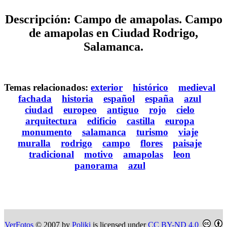
Descripción: Campo de amapolas. Campo
de amapolas en Ciudad Rodrigo,
Salamanca.
Temas relacionados:
exterior
histórico
medieval
fachada
historia
español
españa
azul
ciudad
europeo
antiguo
rojo
cielo
arquitectura
edificio
castilla
europa
monumento
salamanca
turismo
viaje
muralla
rodrigo
campo
flores
paisaje
tradicional
motivo
amapolas
leon
panorama
azul
VerFotos
© 2007 by
Poliki
is licensed under
CC BY-ND 4.0