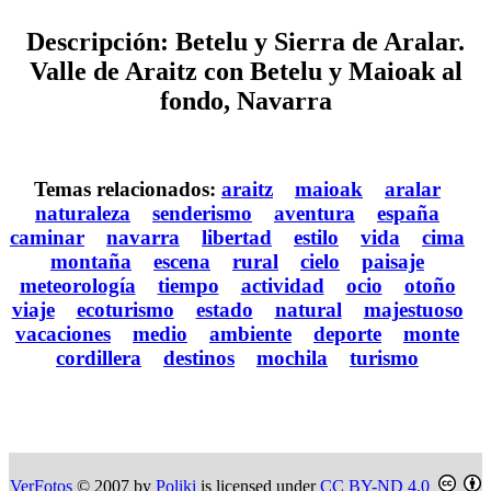
Descripción: Betelu y Sierra de Aralar.
Valle de Araitz con Betelu y Maioak al
fondo, Navarra
Temas relacionados:
araitz
maioak
aralar
naturaleza
senderismo
aventura
españa
caminar
navarra
libertad
estilo
vida
cima
montaña
escena
rural
cielo
paisaje
meteorología
tiempo
actividad
ocio
otoño
viaje
ecoturismo
estado
natural
majestuoso
vacaciones
medio
ambiente
deporte
monte
cordillera
destinos
mochila
turismo
VerFotos
© 2007 by
Poliki
is licensed under
CC BY-ND 4.0