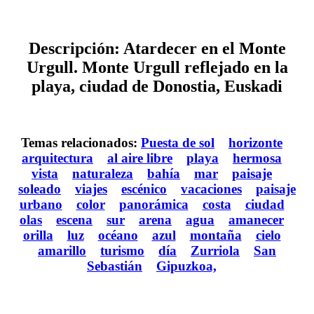
Descripción: Atardecer en el Monte
Urgull. Monte Urgull reflejado en la
playa, ciudad de Donostia, Euskadi
Temas relacionados:
Puesta de sol
horizonte
arquitectura
al aire libre
playa
hermosa
vista
naturaleza
bahía
mar
paisaje
soleado
viajes
escénico
vacaciones
paisaje
urbano
color
panorámica
costa
ciudad
olas
escena
sur
arena
agua
amanecer
orilla
luz
océano
azul
montaña
cielo
amarillo
turismo
día
Zurriola
San
Sebastián
Gipuzkoa,