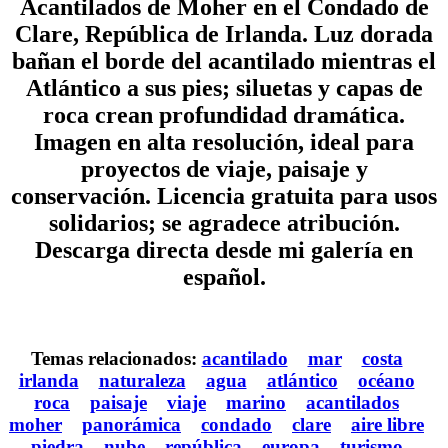
Acantilados de Moher en el Condado de
Clare, República de Irlanda. Luz dorada
bañan el borde del acantilado mientras el
Atlántico a sus pies; siluetas y capas de
roca crean profundidad dramática.
Imagen en alta resolución, ideal para
proyectos de viaje, paisaje y
conservación. Licencia gratuita para usos
solidarios; se agradece atribución.
Descarga directa desde mi galería en
español.
Temas relacionados:
acantilado
mar
costa
irlanda
naturaleza
agua
atlántico
océano
roca
paisaje
viaje
marino
acantilados
moher
panorámica
condado
clare
aire libre
piedra
nube
república
europa
turismo